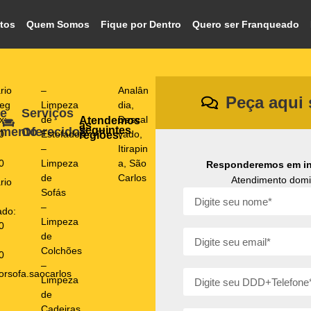
tos
Quem Somos
Fique por Dentro
Quero ser Franqueado
rio
–
Analân
Peça aqui
Seg
Limpeza
dia
,
de
Serviços
x:
de
Descal
Atendemos
as
seguintes
amento
Oferecidos
0
Estofados
vado
,
regiões:
–
Itirapin
0
Limpeza
a
,
São
Responderemos em in
de
Carlos
Atendimento domic
rio
Sofás
–
ado:
Limpeza
0
de
Colchões
0
–
orsofa.saocarlos
Limpeza
de
Cadeiras