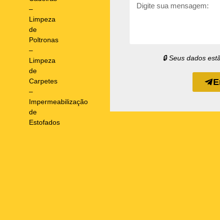
–
Limpeza
de
Poltronas
–
🔒 Seus dados est
Limpeza
de
Carpetes
E
–
Impermeabilização
de
Estofados