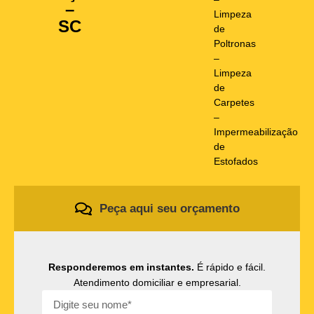
–
Limpeza
SC
de
Poltronas
–
Limpeza
de
Carpetes
–
Impermeabilização
de
Estofados
Peça aqui seu orçamento
Responderemos em instantes.
É rápido e fácil.
Atendimento domiciliar e empresarial.