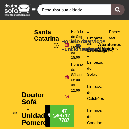
Antes e Depois
Fique por Dentro
Quero ser Franqueado
Doutor Sofá Internacional
Santa
Horário
–
Pomer
Catarina
de Seg
ode
Limpeza
Horário de
Serviços
a Sex:
de
Atendemos
as
08:00
seguintes
Funcionamento
Oferecidos
Estofados
regiões:
às
–
18:00
Limpeza
Horário
de
de
Sofás
Sábado:
08:00
–
às
Limpeza
12:00
de
Doutor
Colchões
Sofá
–
-
Limpeza
47
47
Unidade
99712-
99712-
de
7787
7787
Pomerode
Cadeiras
–