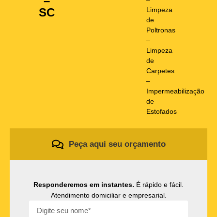
–
Limpeza
SC
de
Poltronas
–
Limpeza
de
Carpetes
–
Impermeabilização
de
Estofados
Peça aqui seu orçamento
Responderemos em instantes.
É rápido e fácil.
Atendimento domiciliar e empresarial.