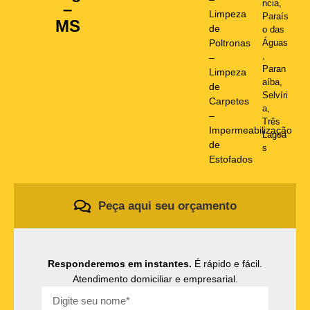
ncia
,
–
Limpeza
Paraís
MS
de
o das
Poltronas
Águas
,
–
Paran
Limpeza
aíba
,
de
Selvíri
Carpetes
a
,
–
Três
Impermeabilização
Lagoa
de
s
Estofados
Peça aqui seu orçamento
Responderemos em instantes.
É rápido e fácil.
Atendimento domiciliar e empresarial.