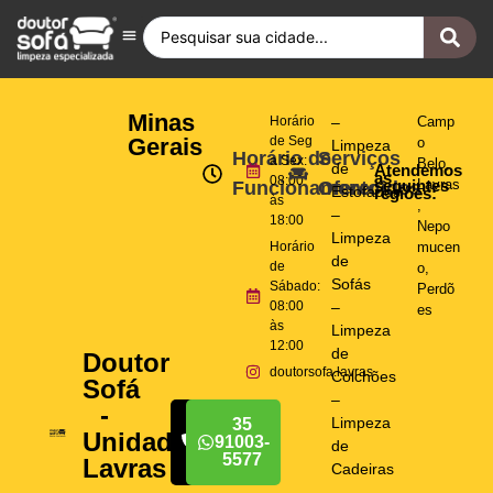
Antes e Depois
Fique por Dentro
Quero ser Franqueado
Doutor Sofá Internacional
Minas
Horário
–
Camp
Gerais
de Seg
o
Limpeza
Horário de
Serviços
a Sex:
Belo
,
de
Atendemos
as
08:00
seguintes
Lavras
Funcionamento
Oferecidos
Estofados
regiões:
às
,
–
18:00
Nepo
Limpeza
Horário
mucen
de
de
o
,
Sofás
Sábado:
Perdõ
08:00
–
es
às
Limpeza
12:00
de
Doutor
doutorsofa.lavras
Colchões
Sofá
–
-
Limpeza
35
35
Unidade
91003-
91003-
de
5577
5577
Lavras
Cadeiras
–