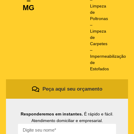
–
Limpeza
MG
de
Poltronas
–
Limpeza
de
Carpetes
–
Impermeabilização
de
Estofados
Peça aqui seu orçamento
Responderemos em instantes.
É rápido e fácil.
Atendimento domiciliar e empresarial.