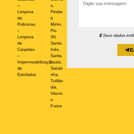
–
s
,
Limpeza
Pindar
de
é
Poltronas
Mirim
,
–
Pio
🔒 Seus dados est
Limpeza
XII
,
de
Santa
Carpetes
Inês
,
E
–
Santa
Impermeabilização
Luzia
,
de
Satubi
Estofados
nha
,
Tufilân
dia
,
Vitorin
o
Freire