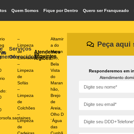
tos
Quem Somos
Fique por Dentro
Quero ser Franqueado
rio
–
Altamir
Peça aqui
eg
Limpeza
a do
e
Serviços
x:
de
Maran
Atendemos
as
seguintes
amento
Oferecidos
0
Estofados
hão
,
regiões:
–
Bela
0
Limpeza
Vista
Responderemos em in
de
do
Atendimento domic
rio
Sofás
Maran
–
hão
,
do:
Limpeza
Brejo
0
de
de
Colchões
Areia
,
0
–
Olho D
orsofa.santaines
Limpeza
´Água
de
das
Cadeiras
Cunhã