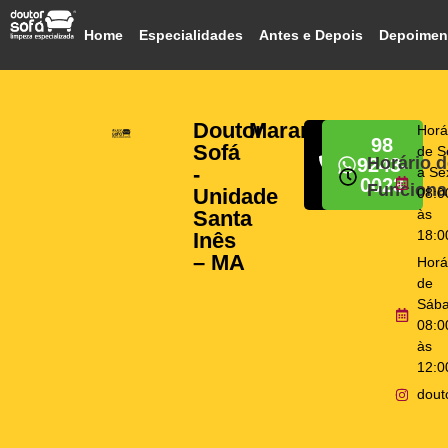
Home
Especialidades
Antes e Depois
Depoimen
Doutor
Maranhão
Horá
98
98
Sofá
de S
Horário d
9243-
9243-
-
a Se
0023
0023
Funcion
Unidade
08:0
Santa
às
18:0
Inês
– MA
Horá
de
Sába
08:0
às
12:0
dout