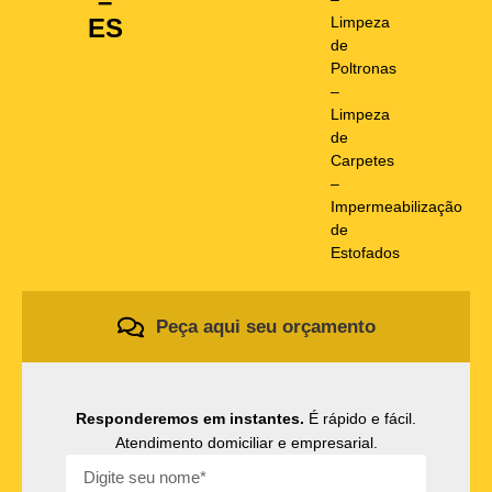
–
Limpeza
ES
de
Poltronas
–
Limpeza
de
Carpetes
–
Impermeabilização
de
Estofados
Peça aqui seu orçamento
Responderemos em instantes.
É rápido e fácil.
Atendimento domiciliar e empresarial.