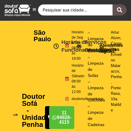
Antes e Depois
Fique por Dentro
Quero ser Franqueado
Doutor Sofá Internacional
São
Horário
–
Artur
Paulo
de Seg
Alvim
,
Limpeza
Horário de
Serviços
a Sex:
Canga
de
Atendemos
as
08:00
seguintes
íba
,
Funcionamento
Oferecidos
Estofados
regiões:
às
Ermeli
–
18:00
no
Limpeza
Horário
Matar
de
de
azzo
,
Sofás
Sábado:
Penha
08:00
–
,
às
Limpeza
Ponte
12:00
Rasa
,
de
Doutor
doutorsofa.penhasp
Vila
Colchões
Sofá
Matild
–
-
e
Limpeza
11
11
Unidade
94926-
94926-
de
4115
4115
Penha
Cadeiras
–