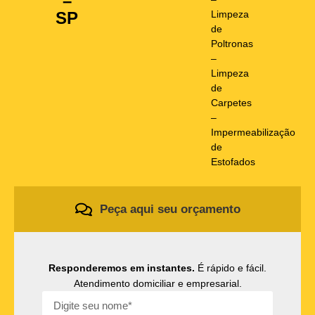
–
Limpeza
SP
de
Poltronas
–
Limpeza
de
Carpetes
–
Impermeabilização
de
Estofados
Peça aqui seu orçamento
Responderemos em instantes.
É rápido e fácil.
Atendimento domiciliar e empresarial.