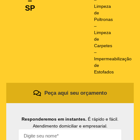
–
Limpeza
SP
de
Poltronas
–
Limpeza
de
Carpetes
–
Impermeabilização
de
Estofados
Peça aqui seu orçamento
Responderemos em instantes.
É rápido e fácil.
Atendimento domiciliar e empresarial.