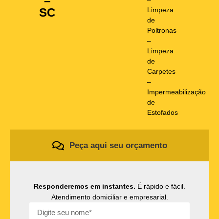
–
Limpeza
SC
de
Poltronas
–
Limpeza
de
Carpetes
–
Impermeabilização
de
Estofados
Peça aqui seu orçamento
Responderemos em instantes.
É rápido e fácil.
Atendimento domiciliar e empresarial.