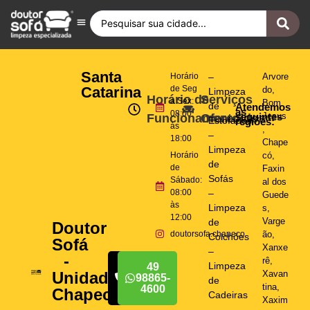
Antes e Depois
Fique por Dentro
Quero ser Franqueado
Doutor Sofá Internacional
Santa
Horário
–
Arvore
Catarina
de Seg
do
,
Limpeza
Horário de
Serviços
a Sex:
Bom
de
Atendemos
as
08:00
seguintes
Jesus
Funcionamento
Oferecidos
Estofados
regiões:
às
,
–
18:00
Chape
Limpeza
Horário
có
,
de
de
Faxin
Sofás
Sábado:
al dos
08:00
–
Guede
às
Limpeza
s
,
12:00
Varge
de
Doutor
doutorsofa.chapeco
ão
,
Colchões
Sofá
Xanxe
–
-
rê
,
Limpeza
49
49
Xavan
Unidade
98865-
98865-
de
tina
,
4600
4600
Chapecó
Cadeiras
Xaxim
–