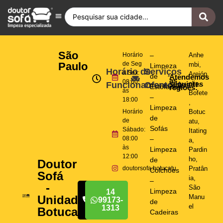
Antes e Depois
Fique por Dentro
Quero ser Franqueado
Doutor Sofá Internacional
São
Horário
–
Anhe
Paulo
de Seg
mbi
,
Limpeza
Horário de
Serviços
a Sex:
Areióp
de
Atendemos
as
08:00
seguintes
olis
,
Funcionamento
Oferecidos
Estofados
regiões:
às
Bofete
–
18:00
,
Limpeza
Horário
Botuc
de
de
atu
,
Sofás
Sábado:
Itating
08:00
–
a
,
às
Limpeza
Pardin
12:00
ho
,
de
Doutor
doutorsofa.botucatu
Pratân
Colchões
Sofá
ia
,
–
-
São
Limpeza
14
14
Manu
Unidade
99173-
99173-
de
el
1313
1313
Botucatu
Cadeiras
–