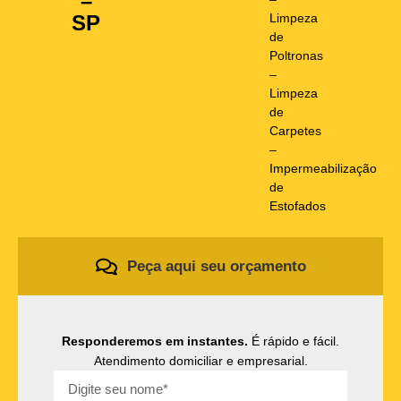
–
Limpeza
SP
de
Poltronas
–
Limpeza
de
Carpetes
–
Impermeabilização
de
Estofados
Peça aqui seu orçamento
Responderemos em instantes.
É rápido e fácil.
Atendimento domiciliar e empresarial.