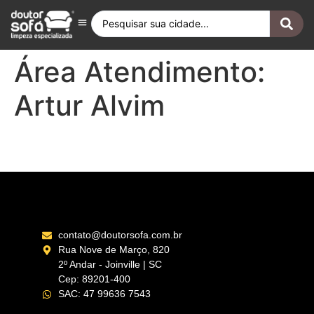
Antes e Depois
Fique por Dentro
Quero ser Franqueado
Doutor Sofá Internacional
Área Atendimento:
Artur Alvim
Penha – SP
contato@doutorsofa.com.br
Rua Nove de Março, 820
2º Andar - Joinville | SC
Cep: 89201-400
SAC: 47 99636 7543