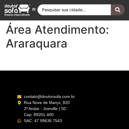
Antes e Depois
Fique por Dentro
Quero ser Franqueado
Doutor Sofá Internacional
Área Atendimento:
Araraquara
Araraquara – SP
contato@doutorsofa.com.br
Rua Nove de Março, 820
2º Andar - Joinville | SC
Cep: 89201-400
SAC: 47 99636 7543