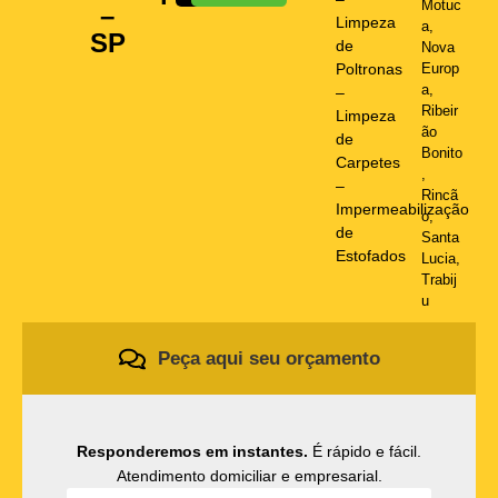
Motuc
–
Limpeza
a
,
SP
de
Nova
Poltronas
Europ
a
,
–
Ribeir
Limpeza
ão
de
Bonito
Carpetes
,
–
Rincã
Impermeabilização
o
,
de
Santa
Estofados
Lucia
,
Trabij
u
Peça aqui seu orçamento
Responderemos em instantes.
É rápido e fácil.
Atendimento domiciliar e empresarial.