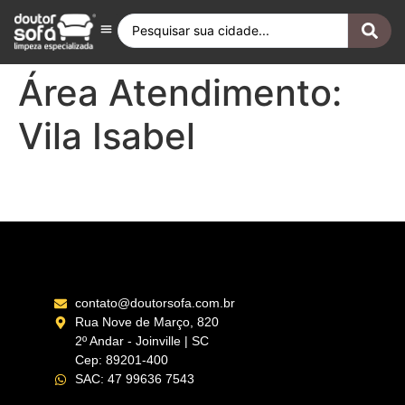
Antes e Depois
Fique por Dentro
Quero ser Franqueado
Doutor Sofá Internacional
Área Atendimento:
Vila Isabel
Tijuca Rio de Janeiro – RJ
contato@doutorsofa.com.br
Rua Nove de Março, 820
2º Andar - Joinville | SC
Cep: 89201-400
SAC: 47 99636 7543