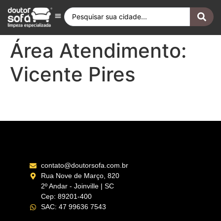
Antes e Depois
Fique por Dentro
Quero ser Franqueado
Doutor Sofá Internacional
Área Atendimento:
Vicente Pires
Plano Piloto – Brasília – DF
contato@doutorsofa.com.br
Rua Nove de Março, 820
2º Andar - Joinville | SC
Cep: 89201-400
SAC: 47 99636 7543