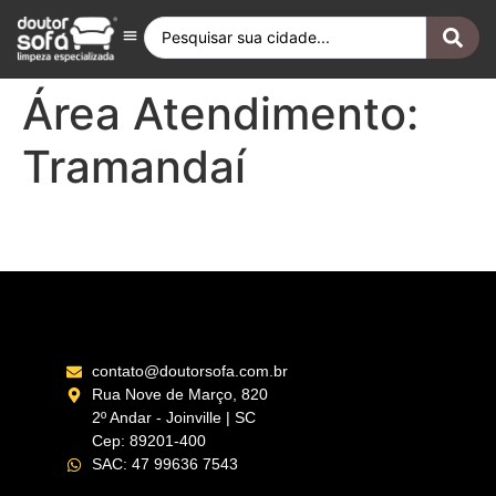
Antes e Depois
Fique por Dentro
Quero ser Franqueado
Doutor Sofá Internacional
Área Atendimento:
Tramandaí
Litoral Norte – RS
contato@doutorsofa.com.br
Rua Nove de Março, 820
2º Andar - Joinville | SC
Cep: 89201-400
SAC: 47 99636 7543