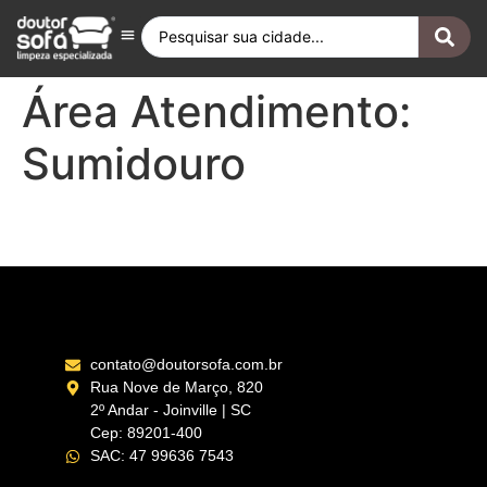
Antes e Depois
Fique por Dentro
Quero ser Franqueado
Doutor Sofá Internacional
Área Atendimento:
Sumidouro
Nova Friburgo – RJ
contato@doutorsofa.com.br
Rua Nove de Março, 820
2º Andar - Joinville | SC
Cep: 89201-400
SAC: 47 99636 7543