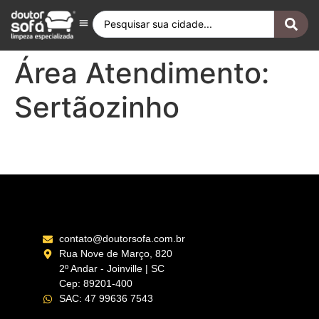
Antes e Depois
Fique por Dentro
Quero ser Franqueado
Doutor Sofá Internacional
Área Atendimento:
Sertãozinho
Sertãozinho – SP
contato@doutorsofa.com.br
Rua Nove de Março, 820
2º Andar - Joinville | SC
Cep: 89201-400
SAC: 47 99636 7543