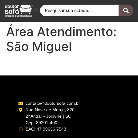
Antes e Depois
Fique por Dentro
Quero ser Franqueado
Doutor Sofá Internacional
Área Atendimento:
São Miguel
Itaquera – SP
contato@doutorsofa.com.br
Rua Nove de Março, 820
2º Andar - Joinville | SC
Cep: 89201-400
SAC: 47 99636 7543