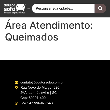
Antes e Depois
Fique por Dentro
Quero ser Franqueado
Doutor Sofá Internacional
Área Atendimento:
Queimados
Queimados RJ
contato@doutorsofa.com.br
Rua Nove de Março, 820
2º Andar - Joinville | SC
Cep: 89201-400
SAC: 47 99636 7543