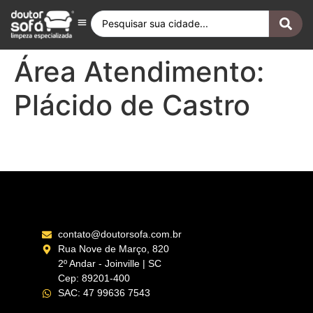
Antes e Depois
Fique por Dentro
Quero ser Franqueado
Doutor Sofá Internacional
Área Atendimento:
Plácido de Castro
Rio Branco – AC
contato@doutorsofa.com.br
Rua Nove de Março, 820
2º Andar - Joinville | SC
Cep: 89201-400
SAC: 47 99636 7543