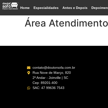
Home
Especialidades
Antes e Depois
Depoimen
Área Atendiment
Araranguá – SC
contato@doutorsofa.com.br
Rua Nove de Março, 820
2º Andar - Joinville | SC
Cep: 89201-400
SAC: 47 99636 7543