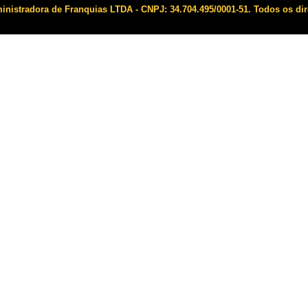
istradora de Franquias LTDA - CNPJ: 34.704.495/0001-51. Todos os dir