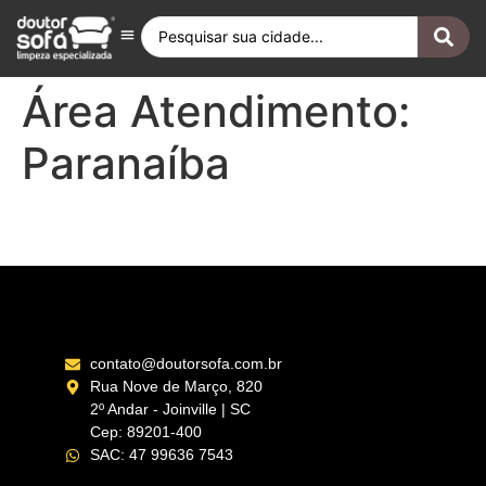
Antes e Depois
Fique por Dentro
Quero ser Franqueado
Doutor Sofá Internacional
Área Atendimento:
Paranaíba
Três Lagoas – MS
contato@doutorsofa.com.br
Rua Nove de Março, 820
2º Andar - Joinville | SC
Cep: 89201-400
SAC: 47 99636 7543