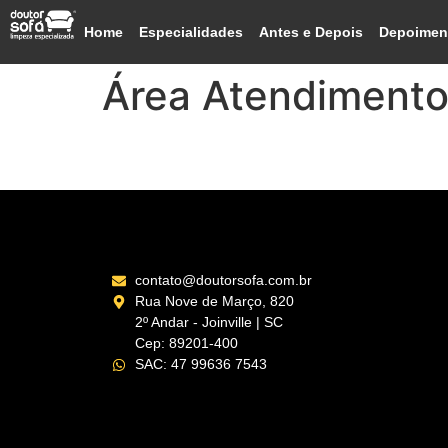
Home
Especialidades
Antes e Depois
Depoimen
Área Atendiment
Litoral Norte – RS
contato@doutorsofa.com.br
Rua Nove de Março, 820
2º Andar - Joinville | SC
Cep: 89201-400
SAC: 47 99636 7543