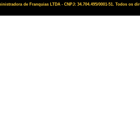
istradora de Franquias LTDA - CNPJ: 34.704.495/0001-51. Todos os dir