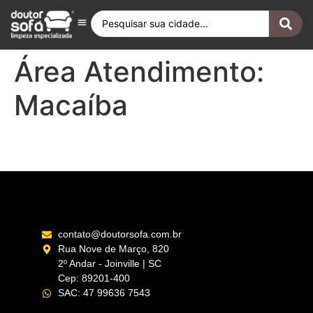
Antes e Depois
Fique por Dentro
Quero ser Franqueado
Doutor Sofá Internacional
Área Atendimento:
Macaíba
Parnamirim – RN
contato@doutorsofa.com.br
Rua Nove de Março, 820
2º Andar - Joinville | SC
Cep: 89201-400
SAC: 47 99636 7543