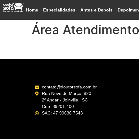
Home
Especialidades
Antes e Depois
Depoimen
Área Atendiment
Luiz Alves – SC
contato@doutorsofa.com.br
Rua Nove de Março, 820
2º Andar - Joinville | SC
Cep: 89201-400
SAC: 47 99636 7543