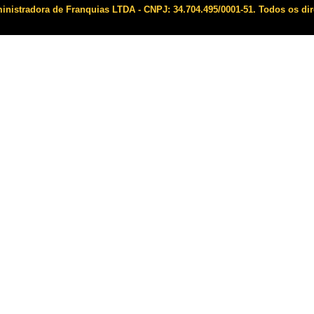
istradora de Franquias LTDA - CNPJ: 34.704.495/0001-51. Todos os dir