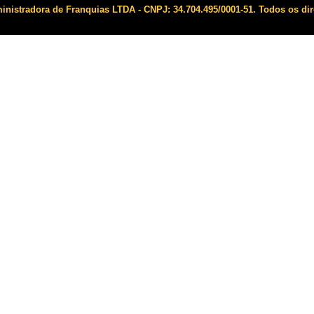
istradora de Franquias LTDA - CNPJ: 34.704.495/0001-51. Todos os dir