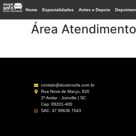
Home
Especialidades
Antes e Depois
Depoimen
Área Atendiment
Pinheiros São Paulo – 
contato@doutorsofa.com.br
Rua Nove de Março, 820
2º Andar - Joinville | SC
Cep: 89201-400
SAC: 47 99636 7543