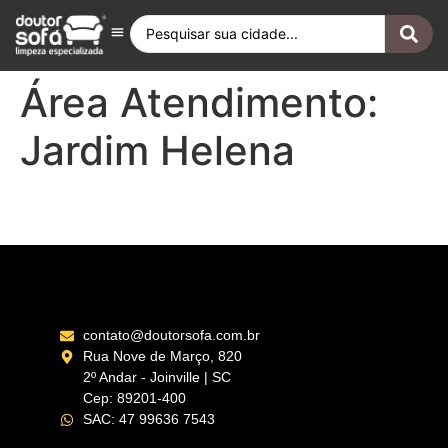
Antes e Depois
Fique por Dentro
Quero ser Franqueado
Doutor Sofá Internacional
Área Atendimento:
Jardim Helena
Itaquera – SP
contato@doutorsofa.com.br
Rua Nove de Março, 820
2º Andar - Joinville | SC
Cep: 89201-400
SAC: 47 99636 7543