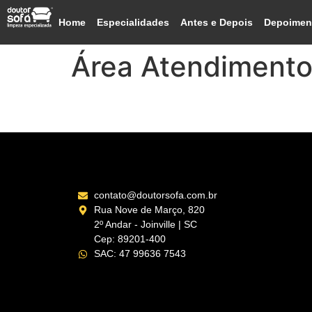
Home
Especialidades
Antes e Depois
Depoimen
Área Atendiment
Rio do Sul – SC
contato@doutorsofa.com.br
Rua Nove de Março, 820
2º Andar - Joinville | SC
Cep: 89201-400
SAC: 47 99636 7543