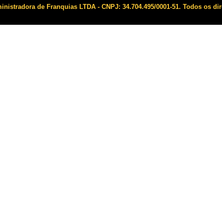
istradora de Franquias LTDA - CNPJ: 34.704.495/0001-51. Todos os dir