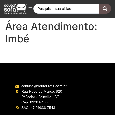
Antes e Depois
Fique por Dentro
Quero ser Franqueado
Doutor Sofá Internacional
Área Atendimento:
Imbé
Litoral Norte – RS
contato@doutorsofa.com.br
Rua Nove de Março, 820
2º Andar - Joinville | SC
Cep: 89201-400
SAC: 47 99636 7543