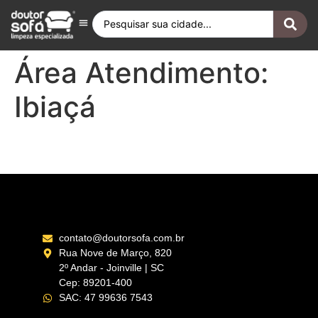
Antes e Depois
Fique por Dentro
Quero ser Franqueado
Doutor Sofá Internacional
Área Atendimento:
Ibiaçá
Vacaria – RS
contato@doutorsofa.com.br
Rua Nove de Março, 820
2º Andar - Joinville | SC
Cep: 89201-400
SAC: 47 99636 7543