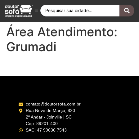
Antes e Depois
Fique por Dentro
Quero ser Franqueado
Doutor Sofá Internacional
Área Atendimento:
Grumadi
Barra da Tijuca – RJ
contato@doutorsofa.com.br
Rua Nove de Março, 820
2º Andar - Joinville | SC
Cep: 89201-400
SAC: 47 99636 7543