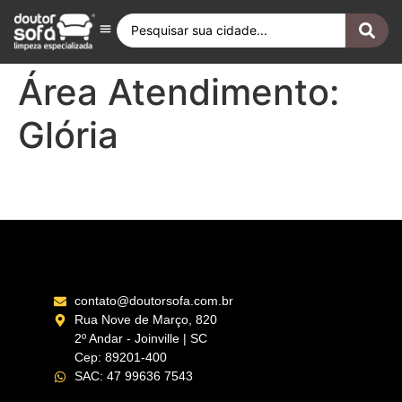
Antes e Depois
Fique por Dentro
Quero ser Franqueado
Doutor Sofá Internacional
Área Atendimento:
Glória
Rio de Janeiro Zona Sul – RJ
contato@doutorsofa.com.br
Rua Nove de Março, 820
2º Andar - Joinville | SC
Cep: 89201-400
SAC: 47 99636 7543