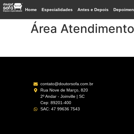
Home
Especialidades
Antes e Depois
Depoimen
Área Atendiment
Montes Claros – MG
contato@doutorsofa.com.br
Rua Nove de Março, 820
2º Andar - Joinville | SC
Cep: 89201-400
SAC: 47 99636 7543