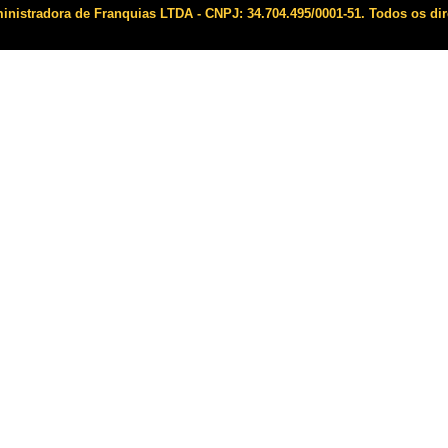
istradora de Franquias LTDA - CNPJ: 34.704.495/0001-51. Todos os dir