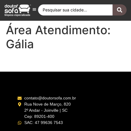
Antes e Depois
Fique por Dentro
Quero ser Franqueado
Doutor Sofá Internacional
Área Atendimento:
Gália
Marília – SP
contato@doutorsofa.com.br
Rua Nove de Março, 820
2º Andar - Joinville | SC
Cep: 89201-400
SAC: 47 99636 7543