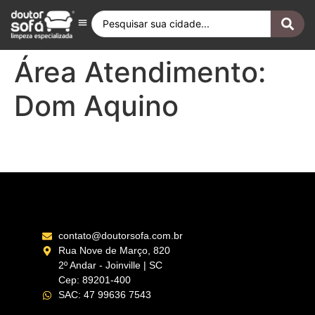
Antes e Depois
Fique por Dentro
Quero ser Franqueado
Doutor Sofá Internacional
Área Atendimento:
Dom Aquino
Primavera do Leste – MT
contato@doutorsofa.com.br
Rua Nove de Março, 820
2º Andar - Joinville | SC
Cep: 89201-400
SAC: 47 99636 7543