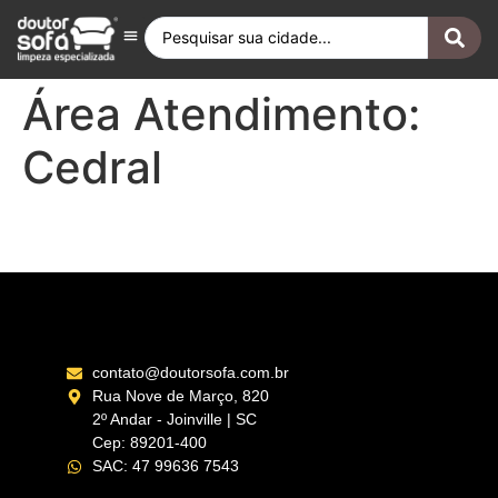
Antes e Depois
Fique por Dentro
Quero ser Franqueado
Doutor Sofá Internacional
Área Atendimento:
Cedral
São José do Rio Preto – SP
contato@doutorsofa.com.br
Rua Nove de Março, 820
2º Andar - Joinville | SC
Cep: 89201-400
SAC: 47 99636 7543