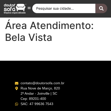
Antes e Depois
Fique por Dentro
Quero ser Franqueado
Doutor Sofá Internacional
Área Atendimento:
Bela Vista
Pinheiros São Paulo – SP
contato@doutorsofa.com.br
Rua Nove de Março, 820
2º Andar - Joinville | SC
Cep: 89201-400
SAC: 47 99636 7543