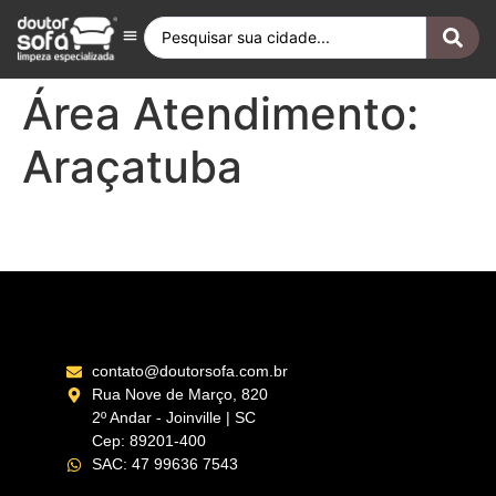
Antes e Depois
Fique por Dentro
Quero ser Franqueado
Doutor Sofá Internacional
Área Atendimento:
Araçatuba
Araçatuba – SP
contato@doutorsofa.com.br
Rua Nove de Março, 820
2º Andar - Joinville | SC
Cep: 89201-400
SAC: 47 99636 7543