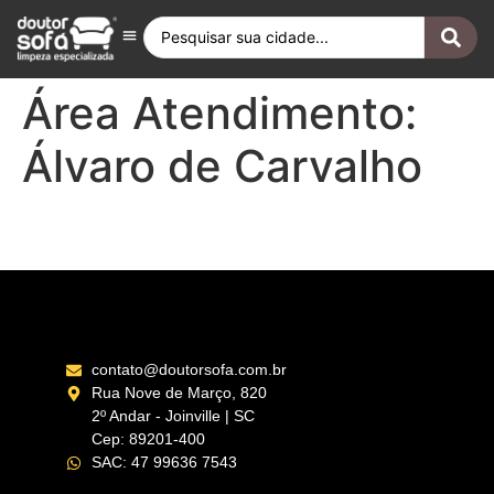
Antes e Depois
Fique por Dentro
Quero ser Franqueado
Doutor Sofá Internacional
Área Atendimento:
Álvaro de Carvalho
Marília – SP
contato@doutorsofa.com.br
Rua Nove de Março, 820
2º Andar - Joinville | SC
Cep: 89201-400
SAC: 47 99636 7543