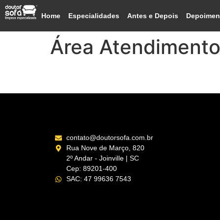
Home
Especialidades
Antes e Depois
Depoimen
Área Atendiment
São João da Boa Vista
contato@doutorsofa.com.br
Rua Nove de Março, 820
2º Andar - Joinville | SC
Cep: 89201-400
SAC: 47 99636 7543