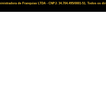
istradora de Franquias LTDA - CNPJ: 34.704.495/0001-51. Todos os dir