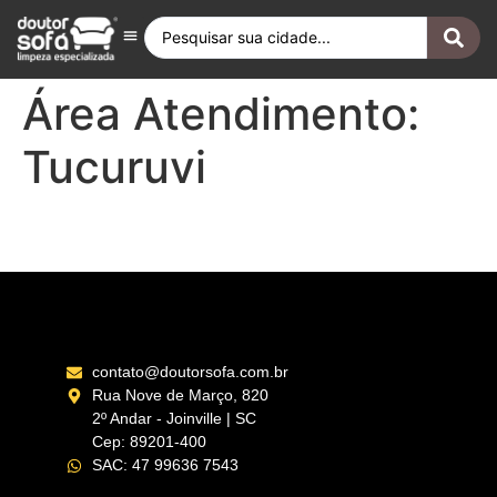
Antes e Depois
Fique por Dentro
Quero ser Franqueado
Doutor Sofá Internacional
Área Atendimento:
Tucuruvi
Santana – SP
contato@doutorsofa.com.br
Rua Nove de Março, 820
2º Andar - Joinville | SC
Cep: 89201-400
SAC: 47 99636 7543