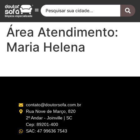
Antes e Depois
Fique por Dentro
Quero ser Franqueado
Doutor Sofá Internacional
Área Atendimento:
Maria Helena
Umuarama – PR
contato@doutorsofa.com.br
Rua Nove de Março, 820
2º Andar - Joinville | SC
Cep: 89201-400
SAC: 47 99636 7543