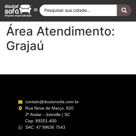
Antes e Depois
Fique por Dentro
Quero ser Franqueado
Doutor Sofá Internacional
Área Atendimento:
Grajaú
Tijuca Rio de Janeiro – RJ
contato@doutorsofa.com.br
Rua Nove de Março, 820
2º Andar - Joinville | SC
Cep: 89201-400
SAC: 47 99636 7543